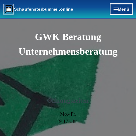
Direkt zum Seiteninhalt
Schaufensterbummel.online
Menü
GWK Beratung
Unternehmensberatung
Öffnungszeiten
Mo.- Fr.
9-17 Uhr