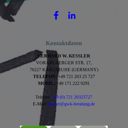
Kontaktdaten
GERHARD W. KESSLER
VORARLBERGER STR. 17,
76227 KARLSRUHE (GERMANY)
TELEFON:
+49 721 203 25 727
MOBIL:
+49 171 222 9291
Telefon:
+49 (0) 721 20325727
E-Mail:
kessler@gwk-beratung.de