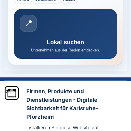
📍
Lokal suchen
Unternehmen aus der Region entdecken.
Schaufensterbummel.online
Firmen, Produkte und
Firmen · Produkte · Dienstleistungen
X
Dienstleistungen - Digitale
Schaufensterbummel.online ist ein Service von
Sichtbarkeit für Karlsruhe–
VIDEO - MARKETING - WEBDESIGN
Ralf Wingerath
Pforzheim
Impressum
Datenschutz
Installieren Sie diese Website auf