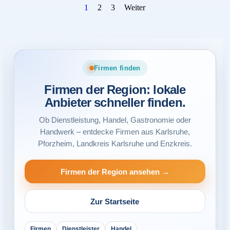
Aktuelle Seite:
1
Gehen Sie zu Seite:
2
Gehen Sie zu Seite:
3
Weiter
Firmen finden
Firmen der Region: lokale
Anbieter schneller finden.
Ob Dienstleistung, Handel, Gastronomie oder
Handwerk – entdecke Firmen aus Karlsruhe,
Pforzheim, Landkreis Karlsruhe und Enzkreis.
Firmen der Region ansehen →
Zur Startseite
Firmen
Dienstleister
Handel