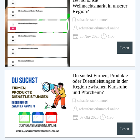
Der schönste
Weihnachtsmarkt in unserer
Region?
schaufensterbummel
schaufensterbummel.online
25 Nov 2025
1:00
Lesen
Du suchst Firmen, Produkte
oder Dienstleistungen in der
Region zwischen Karlsruhe
und Pforzheim?
schaufensterbummel
schaufensterbummel.online
07 Okt 2025
1:30
Lesen