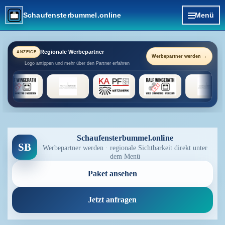
Direkt zum Seiteninhalt
Schaufensterbummel.online
Menü
Regionale Werbepartner
ANZEIGE
Werbepartner werden →
Logo antippen und mehr über den Partner erfahren
Schaufensterbummel.online
SB
Werbepartner werden · regionale Sichtbarkeit direkt unter
dem Menü
Paket ansehen
Jetzt anfragen