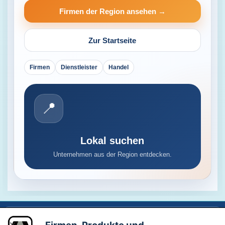
Firmen der Region ansehen →
Zur Startseite
Firmen
Dienstleister
Handel
📍
Lokal suchen
Unternehmen aus der Region entdecken.
Schaufensterbummel.online
Firmen · Produkte · Dienstleistungen